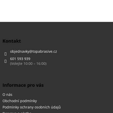
Z
á
p
a
Kontakt
t
í
objednavky
@
topabrasive.cz
601 593 939
Informace pro vás
O nás
Obchodní podmínky
Podmínky ochrany osobních údajů