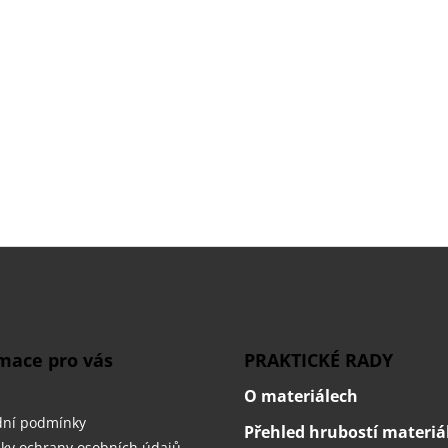
mace pro vás
PRAKTICKÉ RADY
O materiálech
ní podmínky
Přehled hrubostí materiá
ky ochrany osobních údajů