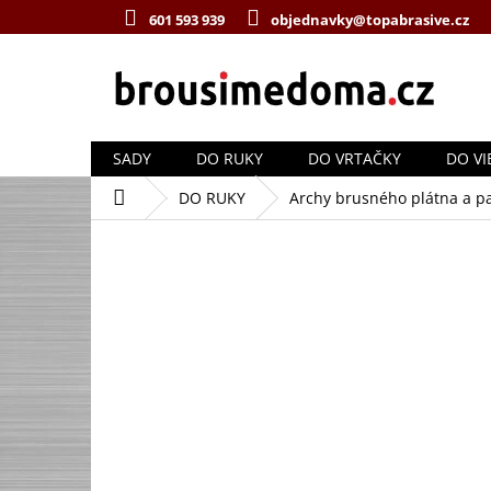
Přejít
601 593 939
objednavky@topabrasive.cz
na
obsah
SADY
DO RUKY
DO VRTAČKY
DO VI
Domů
DO RUKY
Archy brusného plátna a p