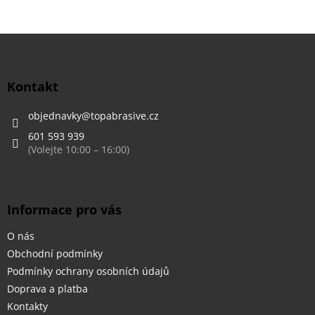
Z
á
p
a
Kontakt
t
í
objednavky
@
topabrasive.cz
601 593 939
Informace pro vás
O nás
Obchodní podmínky
Podmínky ochrany osobních údajů
Doprava a platba
Kontakty