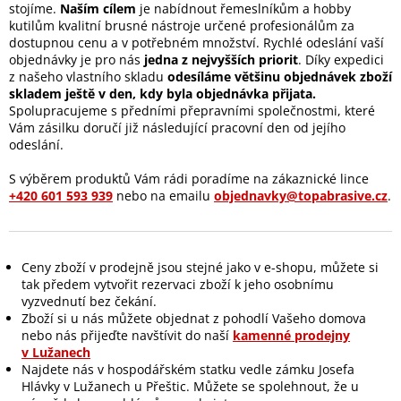
stojíme.
Naším cílem
je nabídnout řemeslníkům a hobby
kutilům kvalitní brusné nástroje určené profesionálům za
dostupnou cenu a v potřebném množství.
Rychlé odeslání vaší
objednávky je pro nás
jedna z nejvyšších priorit
. Díky expedici
z našeho vlastního skladu
odesíláme většinu objednávek zboží
skladem ještě v den, kdy byla objednávka přijata.
Spolupracujeme s předními přepravními společnostmi, které
Vám zásilku doručí již následující pracovní den od jejího
odeslání.
S výběrem produktů Vám rádi poradíme na zákaznické lince
+420 601 593 939
nebo na emailu
objednavky@topabrasive.cz
.
Ceny zboží v prodejně jsou stejné jako v e-shopu, můžete si
tak předem vytvořit rezervaci zboží k jeho osobnímu
vyzvednutí bez čekání.
Zboží si u nás můžete objednat z pohodlí Vašeho domova
nebo nás přijeďte navštívit do naší
kamenné prodejny
v Lužanech
Najdete nás v hospodářském statku vedle zámku Josefa
Hlávky v Lužanech u Přeštic. Můžete se spolehnout, že u