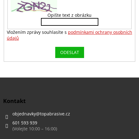
Opište text z obrázku
Vložením zprávy souhlasíte s
podmínkami ochrany osobních
údajů
ODESLAT
Z
á
p
a
Kontakt
t
í
objednavky
@
topabrasive.cz
601 593 939