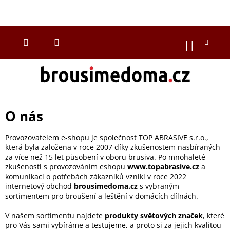
Přejít
na
CZK
obsah
NÁKUP
KOŠÍK
O nás
Provozovatelem e-shopu je společnost TOP ABRASIVE s.r.o.,
která byla založena v roce 2007 díky zkušenostem nasbíraných
za více než 15 let působení v oboru brusiva.
Po mnohaleté
zkušenosti s provozováním eshopu
www.topabrasive.cz
a
komunikaci o potřebách zákazníků vznikl v roce 2022
internetový obchod
brousimedoma.cz
s vybraným
sortimentem pro broušení a leštění v domácích dílnách.
V našem sortimentu najdete
produkty světových značek
, které
pro Vás sami vybíráme a testujeme, a proto si za jejich kvalitou