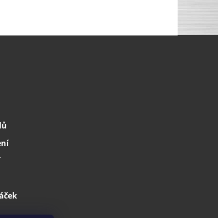
lů
ení
í
áček