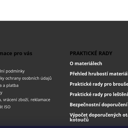
mace pro vás
PRAKTICKÉ RADY
O materiálech
ní podmínky
Přehled hrubostí materiá
ky ochrany osobních údajů
Praktické rady pro brouš
 a platba
ty
Praktické rady pro leštěn
 vrácení zboží, reklamace
Bezpečnostní doporučení
át ISO
Výpočet doporučených ot
kotoučů