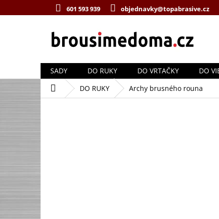
Přejít
601 593 939
objednavky@topabrasive.cz
na
obsah
SADY
DO RUKY
DO VRTAČKY
DO VI
Domů
DO RUKY
Archy brusného rouna