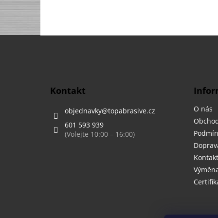
Z
á
p
a
t
Kontakt
Infor
í
O nás
objednavky
@
topabrasive.cz
Obchod
601 593 939
Podmín
Doprava
Kontak
Výměna,
Certifik