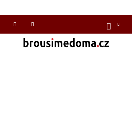
Přejít
na
CZK
obsah
NÁKUP
KOŠÍK