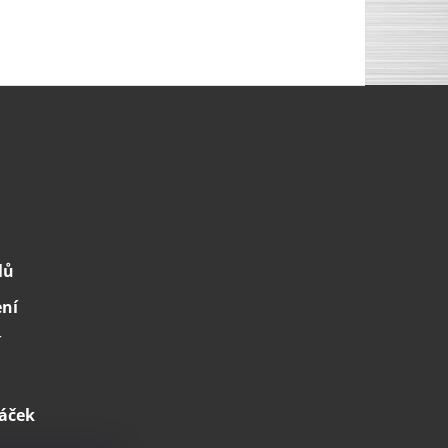
lů
ení
í
áček