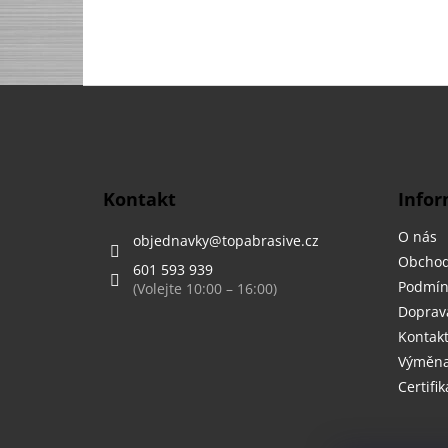
Z
á
p
a
t
Kontakt
Infor
í
O nás
objednavky
@
topabrasive.cz
Obchod
601 593 939
Podmín
Doprava
Kontak
Výměna,
Certifik