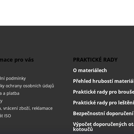
mace pro vás
PRAKTICKÉ RADY
O materiálech
ní podmínky
Přehled hrubostí materiá
ky ochrany osobních údajů
Praktické rady pro brouš
 a platba
ty
Praktické rady pro leštěn
 vrácení zboží, reklamace
Bezpečnostní doporučení
át ISO
Výpočet doporučených ot
kotoučů