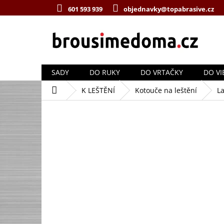
Přejít
601 593 939
objednavky@topabrasive.cz
na
obsah
SADY
DO RUKY
DO VRTAČKY
DO VI
Domů
K LEŠTĚNÍ
Kotouče na leštění
La