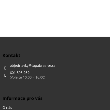
Z
á
p
a
Kontakt
t
í
objednavky
@
topabrasive.cz
601 593 939
Informace pro vás
O nás