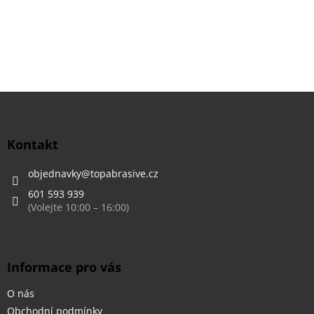
Z
á
p
a
Kontakt
t
í
objednavky
@
topabrasive.cz
601 593 939
Informace pro vás
O nás
Obchodní podmínky