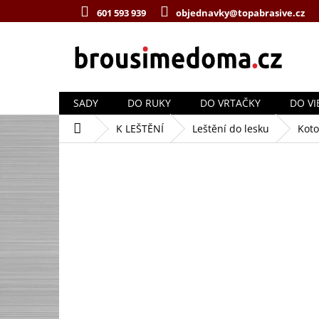
Přejít
601 593 939
objednavky@topabrasive.cz
na
obsah
SADY
DO RUKY
DO VRTAČKY
DO VI
Domů
K LEŠTĚNÍ
Leštění do lesku
Koto