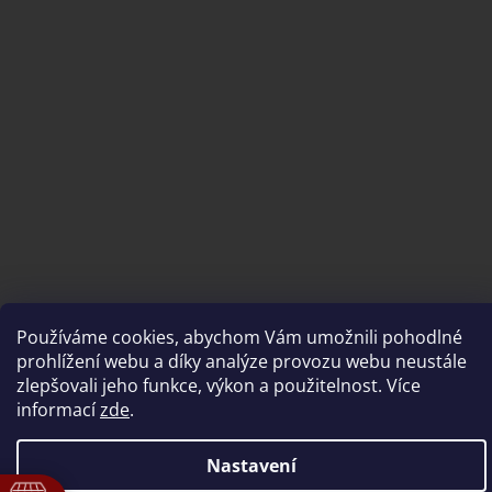
Používáme cookies, abychom Vám umožnili pohodlné
Vytvořil Shoptet
prohlížení webu a díky analýze provozu webu neustále
zlepšovali jeho funkce, výkon a použitelnost. Více
informací
zde
.
Copyright 2026
brousimedoma.cz
. Všechna práva
vyhrazena.
Nastavení