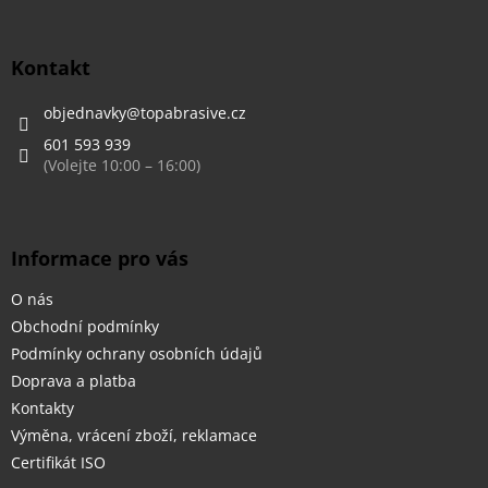
á
p
a
Kontakt
t
í
objednavky
@
topabrasive.cz
601 593 939
Informace pro vás
O nás
Obchodní podmínky
Podmínky ochrany osobních údajů
Doprava a platba
Kontakty
Výměna, vrácení zboží, reklamace
Certifikát ISO