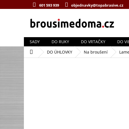
Přejít
601 593 939
objednavky@topabrasive.cz
na
obsah
SADY
DO RUKY
DO VRTAČKY
DO VI
Domů
DO ÚHLOVKY
Na broušení
Lame