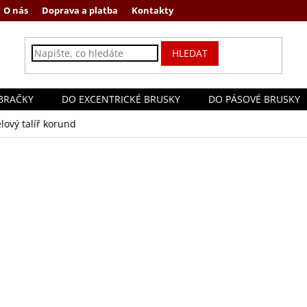
O nás
Doprava a platba
Kontakty
HLEDAT
BRAČKY
DO EXCENTRICKÉ BRUSKY
DO PÁSOVÉ BRUSKY
lový talíř korund