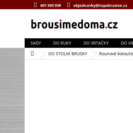
Přejít
601 593 939
objednavky@topabrasive.cz
na
obsah
SADY
DO RUKY
DO VRTAČKY
DO VI
Domů
DO STOLNÍ BRUSKY
Rounové kotouče