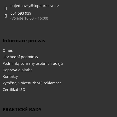
t
í
objednavky
@
topabrasive.cz
601 593 939
Informace pro vás
O nás
Obchodní podmínky
Podmínky ochrany osobních údajů
Doprava a platba
Kontakty
Výměna, vrácení zboží, reklamace
Certifikát ISO
PRAKTICKÉ RADY