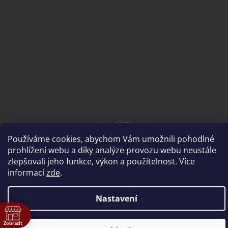
Vytvořil Shoptet
Používáme cookies, abychom Vám umožnili pohodlné
prohlížení webu a díky analýze provozu webu neustále
Copyright 2026
brousimedoma.cz
. Všechna práva
zlepšovali jeho funkce, výkon a použitelnost. Více
vyhrazena.
informací
zde
.
Nastavení
ě
Zobrazit